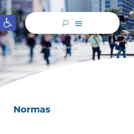
Abrir barra de herramientas
Home
Normas
Normas
9
9
Normas