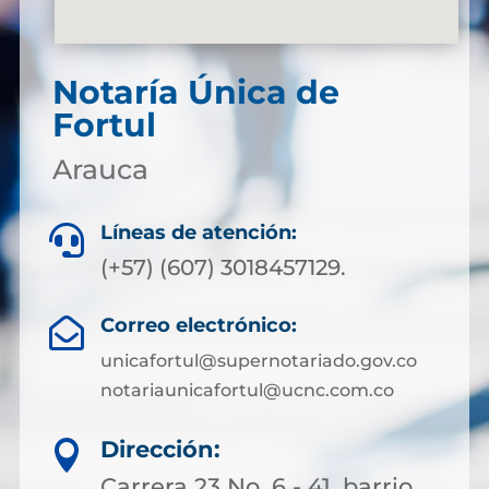
Notaría Única de
Fortul
Arauca
Líneas de atención:

(+57) (607) 3018457129.
Correo electrónico:

unicafortul@supernotariado.gov.co
notariaunicafortul@ucnc.com.co
Dirección:

Carrera 23 No. 6 - 41, barrio