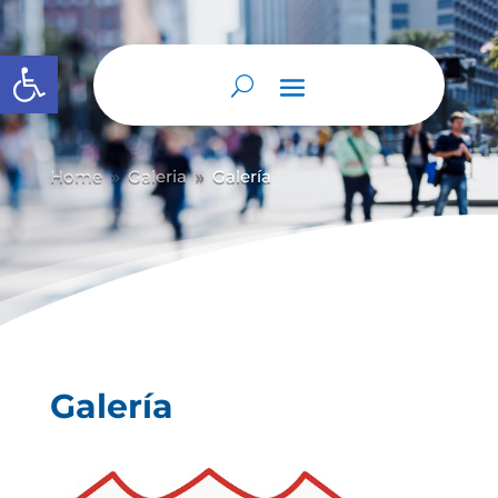
Abrir barra de herramientas
Home
Galeria
Galería
9
9
Galería