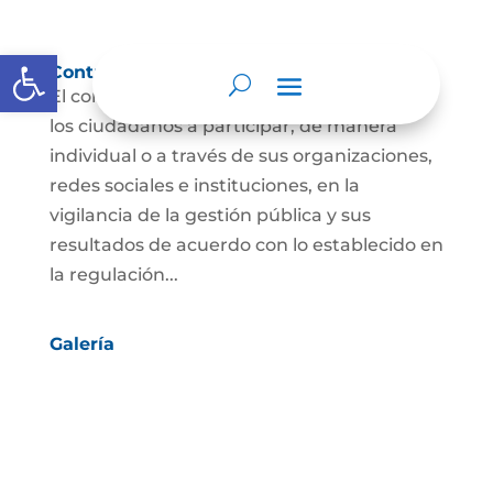
Abrir barra de herramientas
Control social
El control social es el derecho y el deber de
los ciudadanos a participar, de manera
individual o a través de sus organizaciones,
redes sociales e instituciones, en la
vigilancia de la gestión pública y sus
resultados de acuerdo con lo establecido en
la regulación...
Galería