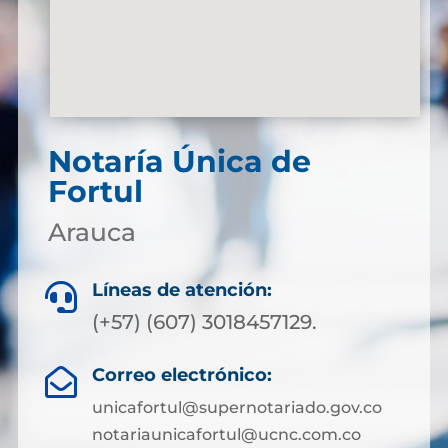
Notaría Única de
Fortul
Arauca
Líneas de atención:

(+57) (607) 3018457129.
Correo electrónico:

unicafortul@supernotariado.gov.co
notariaunicafortul@ucnc.com.co