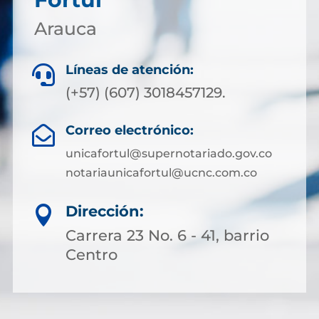
Arauca
Líneas de atención:

(+57) (607) 3018457129.
Correo electrónico:

unicafortul@supernotariado.gov.co
notariaunicafortul@ucnc.com.co
Dirección:

Carrera 23 No. 6 - 41, barrio
Centro