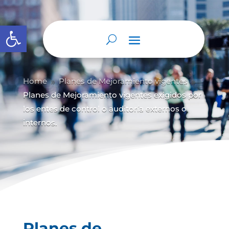
Abrir barra de herramientas
Home
Planes de Mejoramiento vigentes
9
9
Planes de Mejoramiento vigentes exigidos por
los entes de control o auditoría externos o
internos.
Planes de