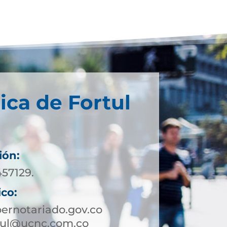
ica de Fortul
ión:
457129.
ico:
ernotariado.gov.co
rtul@ucnc.com.co