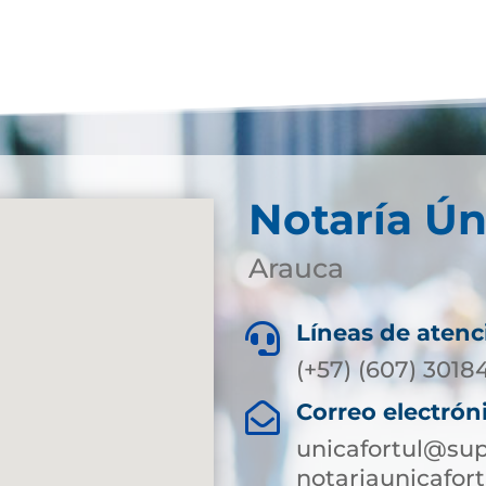
Notaría Ún
Arauca
Líneas de atenc

(+57) (607) 3018
Correo electrón

unicafortul@sup
notariaunicafo