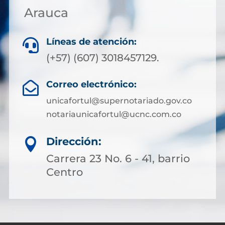
Arauca
Líneas de atención:

(+57) (607) 3018457129.
Correo electrónico:

unicafortul@supernotariado.gov.co
notariaunicafortul@ucnc.com.co
Dirección:

Carrera 23 No. 6 - 41, barrio
Centro