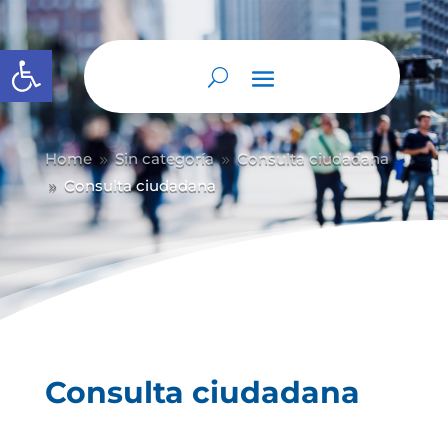
Abrir barra de herramientas
Home
Sin categoría
Consulta ciudadana
9
9
Consulta ciudadana
9
Consulta ciudadana