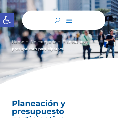
Abrir barra de herramientas
Home
Sin categoría
Planeación y
9
9
presupuesto participativo.
Planeación y
presupuesto