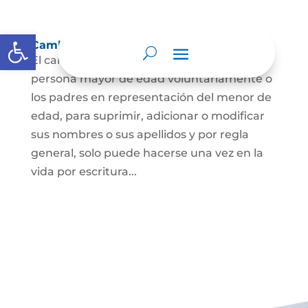
Abrir barra de herramientas
Cambio Nombre
El cambio de nombre lo podrá hacer la
persona mayor de edad voluntariamente o
los padres en representación del menor de
edad, para suprimir, adicionar o modificar
sus nombres o sus apellidos y por regla
general, solo puede hacerse una vez en la
vida por escritura...