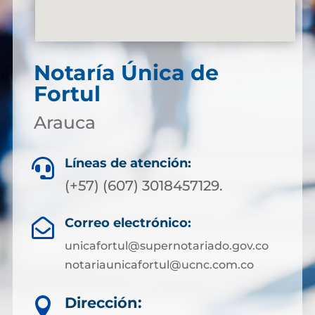
Notaría Única de
Fortul
Arauca
Líneas de atención:

(+57) (607) 3018457129.
Correo electrónico:

unicafortul@supernotariado.gov.co
notariaunicafortul@ucnc.com.co
Dirección:
