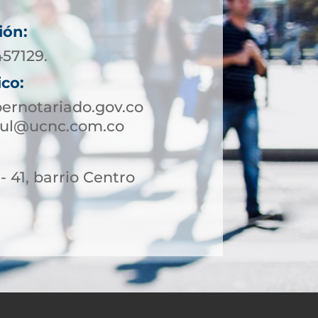
ión:
457129.
ico:
ernotariado.gov.co
rtul@ucnc.com.co
- 41, barrio Centro