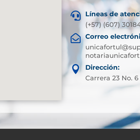
Líneas de atenc

(+57) (607) 3018
Correo electrón

unicafortul@sup
notariaunicafo
Dirección:

Carrera 23 No. 6 