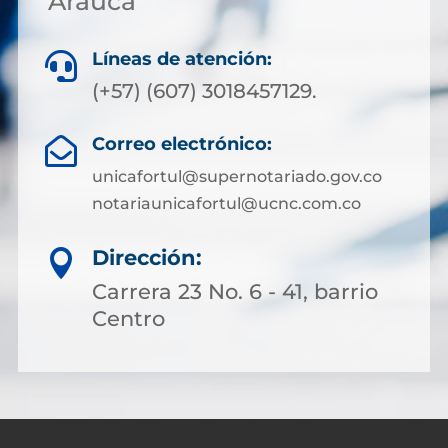
Arauca
Líneas de atención:

(+57) (607) 3018457129.
Correo electrónico:

unicafortul@supernotariado.gov.co
notariaunicafortul@ucnc.com.co
Dirección:

Carrera 23 No. 6 - 41, barrio
Centro