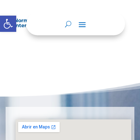
Abrir barra de herramientas
Normatividad especial que les aplique de
interés.