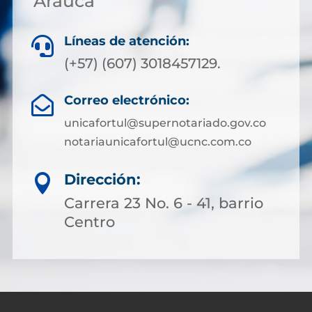
Arauca
Líneas de atención:

(+57) (607) 3018457129.
Correo electrónico:

unicafortul@supernotariado.gov.co
notariaunicafortul@ucnc.com.co
Dirección:

Carrera 23 No. 6 - 41, barrio
Centro