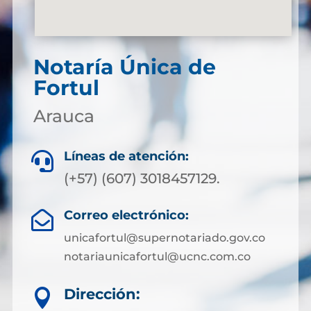
Notaría Única de
Fortul
Arauca
Líneas de atención:

(+57) (607) 3018457129.
Correo electrónico:

unicafortul@supernotariado.gov.co
notariaunicafortul@ucnc.com.co
Dirección:
