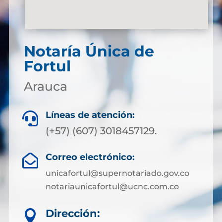
Notaría Única de
Fortul
Arauca
Líneas de atención:

(+57) (607) 3018457129.
Correo electrónico:

unicafortul@supernotariado.gov.co
notariaunicafortul@ucnc.com.co
Dirección:
